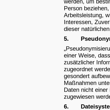
werden, um bestim
Person beziehen,
Arbeitsleistung, w
Interessen, Zuver
dieser natürliche
5.
Pseudony
„Pseudonymisieru
einer Weise, das
zusätzlicher Info
zugeordnet werden
gesondert aufbew
Maßnahmen unterl
Daten nicht einer 
zugewiesen werd
6.
Dateisyst