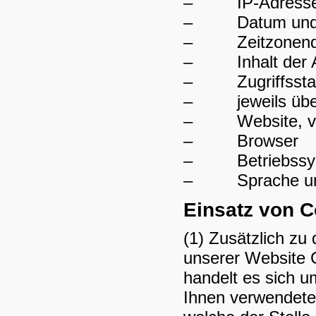
– IP-Adress
– Datum und Uh
– Zeitzonendif
– Inhalt der An
– Zugriffsstat
– jeweils über
– Website, von
– Browser
– Betriebssyst
– Sprache und 
Einsatz von 
(1) Zusätzlich z
unserer Website 
handelt es sich u
Ihnen verwendete