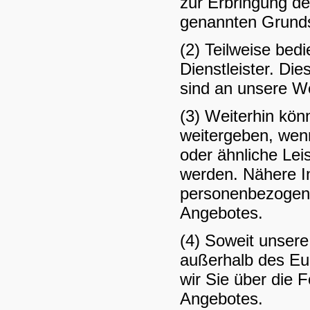
zur Erbringung de
genannten Grunds
(2) Teilweise bed
Dienstleister. Di
sind an unsere W
(3) Weiterhin kön
weitergeben, wen
oder ähnliche Le
werden. Nähere In
personenbezogene
Angebotes.
(4) Soweit unsere 
außerhalb des Eu
wir Sie über die 
Angebotes.