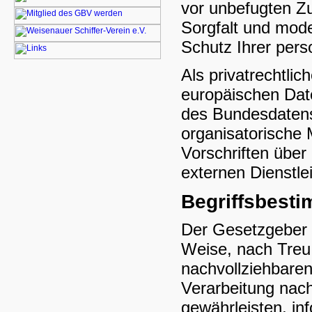
vor unbefugten Z
Sorgfalt und mod
Schutz Ihrer per
Als privatrechtli
europäischen Da
des Bundesdatens
organisatorische 
Vorschriften über
externen Dienstle
Begriffsbest
Der Gesetzgeber 
Weise, nach Treu 
nachvollziehbaren
Verarbeitung nac
gewährleisten, in