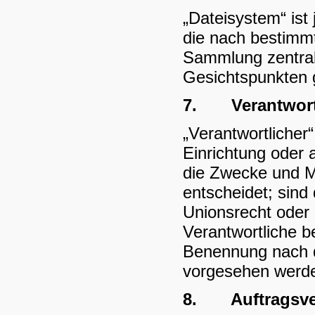
„Dateisystem“ is
die nach bestimmt
Sammlung zentral,
Gesichtspunkten g
7.
Verantwort
„Verantwortlicher“
Einrichtung oder 
die Zwecke und M
entscheidet; sind
Unionsrecht oder 
Verantwortliche b
Benennung nach d
vorgesehen werd
8.
Auftragsve